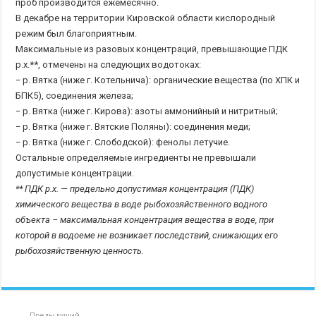
проб производится ежемесячно.
В декабре на территории Кировской области кислородный
режим был благоприятным.
Максимальные из разовых концентраций, превышающие ПДК
р.х.**, отмечены на следующих водотоках:
− р. Вятка (ниже г. Котельнича): органические вещества (по ХПК и
БПК5), соединения железа;
− р. Вятка (ниже г. Кирова): азоты аммонийный и нитритный;
− р. Вятка (ниже г. Вятские Поляны): соединения меди;
− р. Вятка (ниже г. Слободской): фенолы летучие.
Остальные определяемые ингредиенты не превышали
допустимые концентрации.
** ПДК р.х. — предельно допустимая концентрация (ПДК)
химического вещества в воде рыбохозяйственного водного
объекта – максимальная концентрация вещества в воде, при
которой в водоеме не возникает последствий, снижающих его
рыбохозяйственную ценность.
Предыдущий