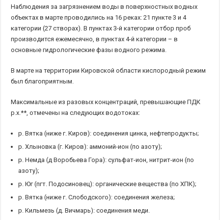
Наблюдения за загрязнением воды в поверхностных водных
объектах в марте проводились на 16 реках: 21 пункте 3 и 4
категории (27 створах). В пунктах 3-й категории отбор проб
производится ежемесячно, в пунктах 4-й категории – в
основные гидрологические фазы водного режима.
В марте на территории Кировской области кислородный режим
был благоприятным.
Максимальные из разовых концентраций, превышающие ПДК
р.х.**, отмечены на следующих водотоках:
р. Вятка (ниже г. Киров): соединения цинка, нефтепродукты;
р. Хлыновка (г. Киров): аммоний-ион (по азоту);
р. Немда (д Воробьева Гора): сульфат-ион, нитрит-ион (по
азоту);
р. Юг (пгт. Подосиновец): органические вещества (по ХПК);
р. Вятка (ниже г. Слободского): соединения железа;
р. Кильмезь (д. Вичмарь): соединения меди.