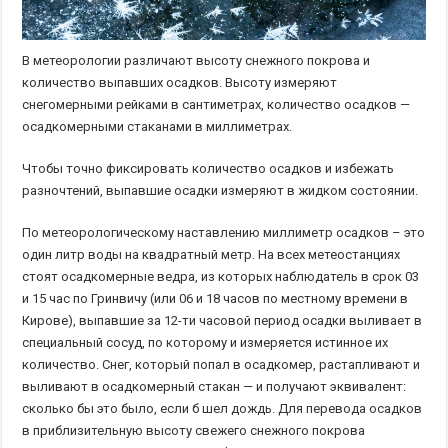
В метеорологии различают высоту снежного покрова и
количество выпавших осадков. Высоту измеряют
снегомерными рейками в сантиметрах, количество осадков —
осадкомерными стаканами в миллиметрах.
Чтобы точно фиксировать количество осадков и избежать
разночтений, выпавшие осадки измеряют в жидком состоянии.
По метеорологическому наставлению миллиметр осадков – это
один литр воды на квадратный метр. На всех метеостанциях
стоят осадкомерные ведра, из которых наблюдатель в срок 03
и 15 час по Гринвичу (или 06 и 18 часов по местному времени в
Кирове), выпавшие за 12-ти часовой период осадки выливает в
специальный сосуд, по которому и измеряется истинное их
количество. Снег, который попал в осадкомер, растапливают и
выливают в осадкомерный стакан — и получают эквивалент:
сколько бы это было, если б шел дождь. Для перевода осадков
в приблизительную высоту свежего снежного покрова