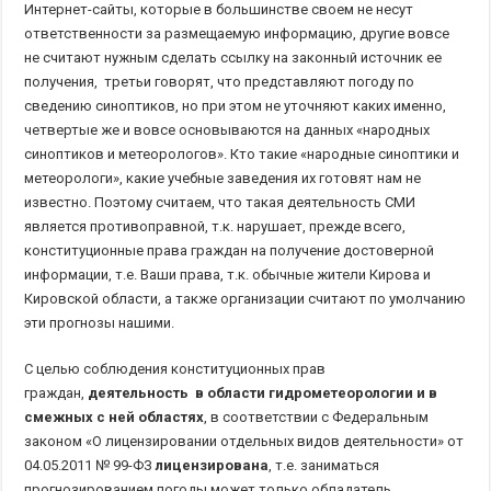
Интернет-сайты, которые в большинстве своем не несут
ответственности за размещаемую информацию, другие вовсе
не считают нужным сделать ссылку на законный источник ее
получения, третьи говорят, что представляют погоду по
сведению синоптиков, но при этом не уточняют каких именно,
четвертые же и вовсе основываются на данных «народных
синоптиков и метеорологов». Кто такие «народные синоптики и
метеорологи», какие учебные заведения их готовят нам не
известно. Поэтому считаем, что такая деятельность СМИ
является противоправной, т.к. нарушает, прежде всего,
конституционные права граждан на получение достоверной
информации, т.е. Ваши права, т.к. обычные жители Кирова и
Кировской области, а также организации считают по умолчанию
эти прогнозы нашими.
С целью соблюдения конституционных прав
граждан,
деятельность в области гидрометеорологии и в
смежных с ней областях
, в соответствии с Федеральным
законом «О лицензировании отдельных видов деятельности» от
04.05.2011 № 99-ФЗ
лицензирована
, т.е. заниматься
прогнозированием погоды может только обладатель