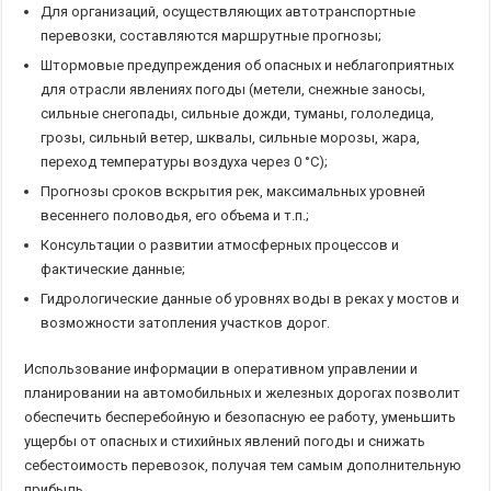
Для организаций, осуществляющих автотранспортные
перевозки, составляются маршрутные прогнозы;
Штормовые предупреждения об опасных и неблагоприятных
для отрасли явлениях погоды (метели, снежные заносы,
сильные снегопады, сильные дожди, туманы, гололедица,
грозы, сильный ветер, шквалы, сильные морозы, жара,
переход температуры воздуха через 0 °С);
Прогнозы сроков вскрытия рек, максимальных уровней
весеннего половодья, его объема и т.п.;
Консультации о развитии атмосферных процессов и
фактические данные;
Гидрологические данные об уровнях воды в реках у мостов и
возможности затопления участков дорог.
Использование информации в оперативном управлении и
планировании на автомобильных и железных дорогах позволит
обеспечить бесперебойную и безопасную ее работу, уменьшить
ущербы от опасных и стихийных явлений погоды и снижать
себестоимость перевозок, получая тем самым дополнительную
прибыль.