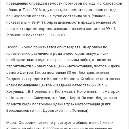
повышению оправдываемости прогнозов погоды по Кировской
области. Так в 2016 году оправдываемость прогнозов погоды
по Кировской области на сутки составила 98 % (плановый
показатель — 93-94%); оправдываемость предупреждений об
опасных гидрометеорологических явлениях составила 99,4 %
(плановый показатель — 90-91%).
Особо широко применяется опыт Марата Ошеровича по
привлечению различного рода инвесторов, аккумуляции
внебюджетных средств на разные виды работ, а также на
строительство новых помещений метеостанций, постов и даже
самого Центра. Так, за последние 30 лет без привлечения
бюджетных средств в Кирове и Кировской области построены
новое помещение Центра и 8 зданий метеостанций (в г. Б.
Холуница, г. В. Поляны, пгт. Кильмезь, г. Котельнич, пгт. Нагорск,
г. Нолинск, пгт. Санчурск, пгт. Уни, г. Кирс). За счет бюджетных
средств были построены здания трех метеостанций (в пгт.
Верхошижемье, пгт. Даровской, пгт. Фаленки).
Марат Ошерович активно участвует в общественной жизни
Кировской области. В 2009 году он возглавил комиссию по