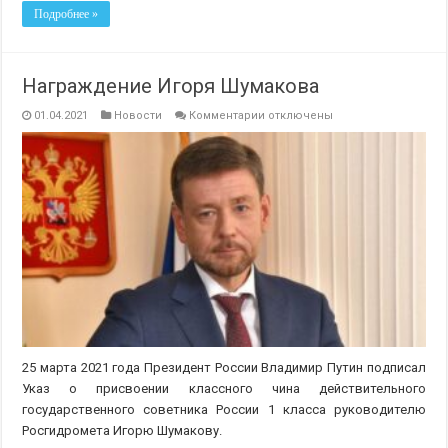
Подробнее »
Награждение Игоря Шумакова
к
01.04.2021
Новости
Комментарии
отключены
записи
Награждение
Игоря
Шумакова
25 марта 2021 года Президент России Владимир Путин подписал
Указ о присвоении классного чина действительного
государственного советника России 1 класса руководителю
Росгидромета Игорю Шумакову.