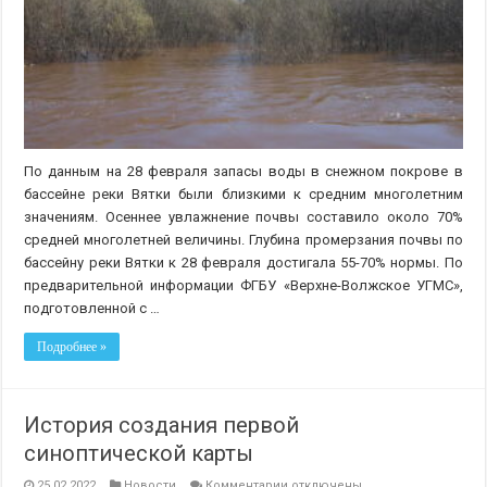
половодья
в
Кировской
области
в
2023
году
По данным на 28 февраля запасы воды в снежном покрове в
бассейне реки Вятки были близкими к средним многолетним
значениям. Осеннее увлажнение почвы составило около 70%
средней многолетней величины. Глубина промерзания почвы по
бассейну реки Вятки к 28 февраля достигала 55-70% нормы. По
предварительной информации ФГБУ «Верхне-Волжское УГМС»,
подготовленной с …
Подробнее »
История создания первой
синоптической карты
к
25.02.2022
Новости
Комментарии
отключены