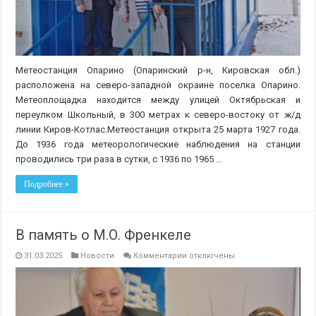
Метеостанция Опарино (Опаринский р-н, Кировская обл.)
расположена на северо-западной окраине поселка Опарино.
Метеоплощадка находится между улицей Октябрьская и
переулком Школьный, в 300 метрах к северо-востоку от ж/д
линии Киров-Котлас.Метеостанция открыта 25 марта 1927 года.
До 1936 года метеорологические наблюдения на станции
проводились три раза в сутки, с 1936 по 1965 …
Подробнее »
В память о М.О. Френкеле
к
31.03.2025
Новости
Комментарии
отключены
записи
В
память
о
М.О.
Френкеле