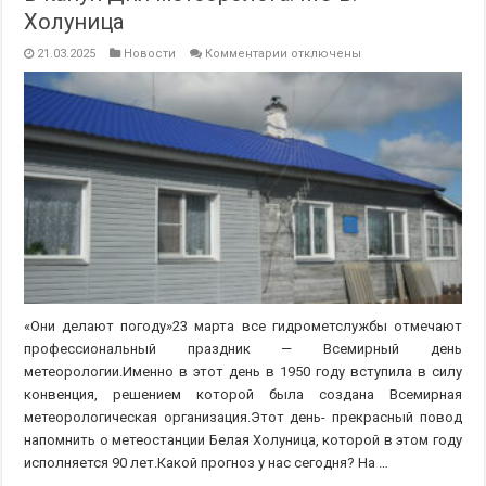
Холуница
к
21.03.2025
Новости
Комментарии
отключены
записи
В
канун
Дня
метеоролога.
МС
Б.
Холуница
«Они делают погоду»23 марта все гидрометслужбы отмечают
профессиональный праздник — Всемирный день
метеорологии.Именно в этот день в 1950 году вступила в силу
конвенция, решением которой была создана Всемирная
метеорологическая организация.Этот день- прекрасный повод
напомнить о метеостанции Белая Холуница, которой в этом году
исполняется 90 лет.Какой прогноз у нас сегодня? На …