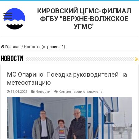
КИРОВСКИЙ ЦГМС-ФИЛИАЛ
ФГБУ "ВЕРХНЕ-ВОЛЖСКОЕ
УГМС"
Главная
/
Новости (страница 2)
Новости
МС Опарино. Поездка руководителей на
метеостанцию
к
16.04.2025
Новости
Комментарии
отключены
записи
МС
Опарино.
Поездка
руководителей
на
метеостанцию