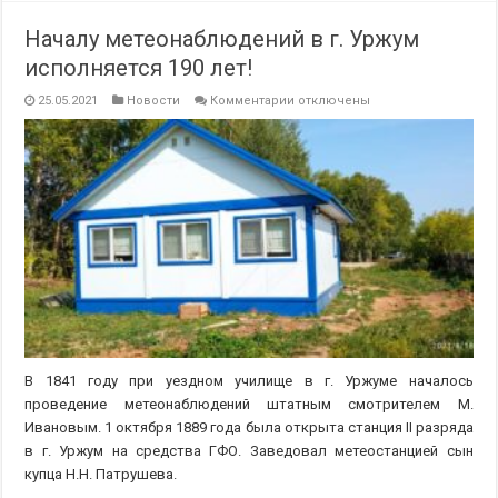
Началу метеонаблюдений в г. Уржум
исполняется 190 лет!
к
25.05.2021
Новости
Комментарии
отключены
записи
Началу
метеонаблюдений
в
г.
Уржум
исполняется
190
лет!
В 1841 году при уездном училище в г. Уржуме началось
проведение метеонаблюдений штатным смотрителем М.
Ивановым. 1 октября 1889 года была открыта станция II разряда
в г. Уржум на средства ГФО. Заведовал метеостанцией сын
купца Н.Н. Патрушева.