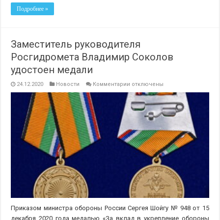
Подробнее »
Заместитель руководителя
Росгидромета Владимир Соколов
удостоен медали
к
24.12.2020
Новости
Комментарии
отключены
записи
Заместитель
руководителя
Росгидромета
Владимир
Соколов
удостоен
медали
Приказом министра обороны России Сергея Шойгу № 948 от 15
декабря 2020 года медалью «За вклад в укрепление обороны