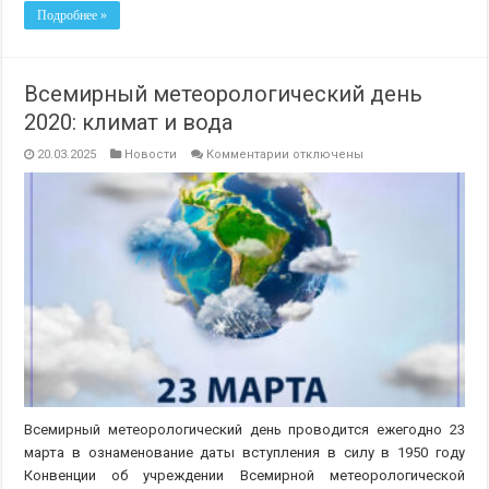
Подробнее »
Всемирный метеорологический день
2020: климат и вода
к
20.03.2025
Новости
Комментарии
отключены
записи
Всемирный
метеорологический
день
2020:
климат
и
вода
Всемирный метеорологический день проводится ежегодно 23
марта в ознаменование даты вступления в силу в 1950 году
Конвенции об учреждении Всемирной метеорологической