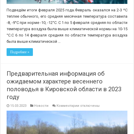
Подведём итоги февраля 2025 года.Февраль оказался на 2-3 ºС
теплее обычного, его средняя месячная температура составила
-8, -9°С при норме -10, -12°С. С 1 по 5 февраля средняя по области
температура воздуха была выше климатической нормы на 10-15
°С.С 6 по 14 февраля средняя по области температура воздуха
была выше климатической …
Подробнее »
Предварительная информация об
ожидаемом характере весеннего
половодья в Кировской области в 2023
году
к
15.03.2023
Новости
Комментарии
отключены
записи
Предварительная
информация
об
ожидаемом
характере
весеннего