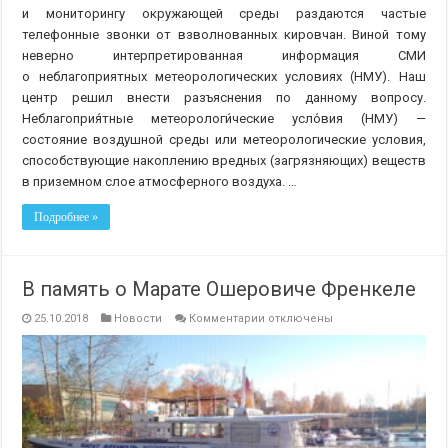
и мониторингу окружающей среды раздаются частые
телефонные звонки от взволнованных кировчан. Виной тому
неверно интерпретированная информация СМИ
о неблагоприятных метеорологических условиях (НМУ). Наш
центр решил внести разъяснения по данному вопросу.
Неблагоприя́тные метеорологи́ческие усло́вия (НМУ) —
состояние воздушной среды или метеорологические условия,
способствующие накоплению вредных (загрязняющих) веществ
в приземном слое атмосферного воздуха. …
Подробнее »
В память о Марате Ошеровиче Френкеле
к
25.10.2018
Новости
Комментарии
отключены
записи
В
память
о
Марате
Ошеровиче
Френкеле