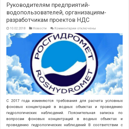
Руководителям предприятий-
водопользователей, организациям-
разработчикам проектов НДС
к
10.02.2018
Новости
Комментарии
отключены
записи
Руководителям
предприятий-
водопользователей,
организациям-
разработчикам
проектов
НДС
С 2017 года изменяются требования для расчета условных
фоновых концентраций в водных объектах и проведению
гидрологических наблюдений. Пояснительная записка по
вопросам фоновых концентраций в водных объектах и
проведению гидрологических наблюдений В соответствии с