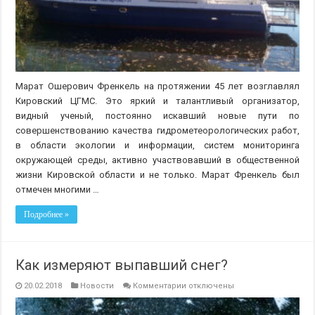
Марат Ошерович Френкель на протяжении 45 лет возглавлял
Кировский ЦГМС. Это яркий и талантливый организатор,
видный ученый, постоянно искавший новые пути по
совершенствованию качества гидрометеорологических работ,
в области экологии и информации, систем мониторинга
окружающей среды, активно участвовавший в общественной
жизни Кировской области и не только. Марат Френкель был
отмечен многими …
Подробнее »
Как измеряют выпавший снег?
к
20.02.2018
Новости
Комментарии
отключены
записи
Как
измеряют