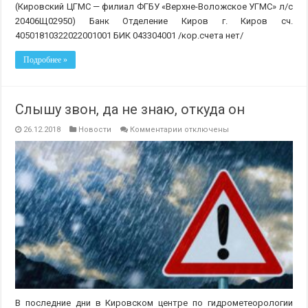
(Кировский ЦГМС — филиал ФГБУ «Верхне-Воложское УГМС» л/с
20406Щ02950) Банк Отделение Киров г. Киров сч.
40501810322022001001 БИК 043304001 /кор.счета нет/
Подробнее »
Слышу звон, да не знаю, откуда он
к
26.12.2018
Новости
Комментарии
отключены
записи
Слышу
звон,
да
не
знаю,
откуда
он
В последние дни в Кировском центре по гидрометеорологии