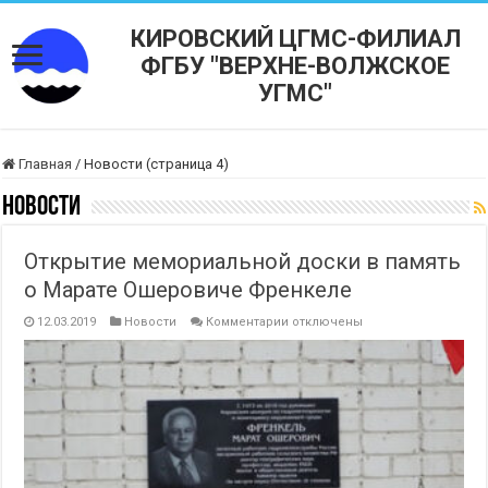
КИРОВСКИЙ ЦГМС-ФИЛИАЛ
ФГБУ "ВЕРХНЕ-ВОЛЖСКОЕ
УГМС"
Главная
/
Новости (страница 4)
Новости
Открытие мемориальной доски в память
о Марате Ошеровиче Френкеле
к
12.03.2019
Новости
Комментарии
отключены
записи
Открытие
мемориальной
доски
в
память
о
Марате
Ошеровиче
Френкеле