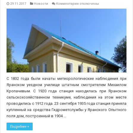
к
29.11.2017
Новости
Комментарии
отключены
записи
185
лет
метеорологическим
наблюдениям
в
городе
Яранск
С 1832 года были начаты метеорологические наблюдения при
Яранском уездном училище штатным смотрителем Михаилом
Кропачевым. С 1920 года станция находилась при Яранском
сельскохозяйственном техникуме, наблюдения на этом месте
проводились с 1912 года. 23 сентября 1935 года станция приняла
купленный на средства Гидрометслужбы у Яранского Опытного
поля дом, построенный в 1904 …
Подробнее »