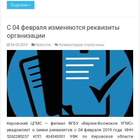
Подробнее »
С 04 февраля изменяются реквизиты
организации
к
04.02.2019
Новости
Комментарии
отключены
записи
С
04
февраля
изменяются
реквизиты
организации
Кировский ЦГМС — филиал ФГБУ «Верхне-Волжское УГМС»
уведомляет о смене реквизитов с 04 февраля 2019 года: ИНН
5262285257 КПП 434543001 УФК по Кировской области