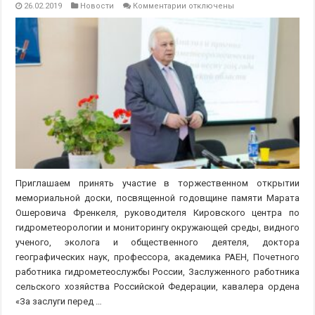
к
26.02.2019
Новости
Комментарии
отключены
записи
Торжественное
открытие
мемориальной
доски
в
память
о
Марате
Ошеровиче
Френкеле
Приглашаем принять участие в торжественном открытии
мемориальной доски, посвященной годовщине памяти Марата
Ошеровича Френкеля, руководителя Кировского центра по
гидрометеорологии и мониторингу окружающей среды, видного
ученого, эколога и общественного деятеля, доктора
географических наук, профессора, академика РАЕН, Почетного
работника гидрометеослужбы России, Заслуженного работника
сельского хозяйства Российской Федерации, кавалера ордена
«За заслуги перед …