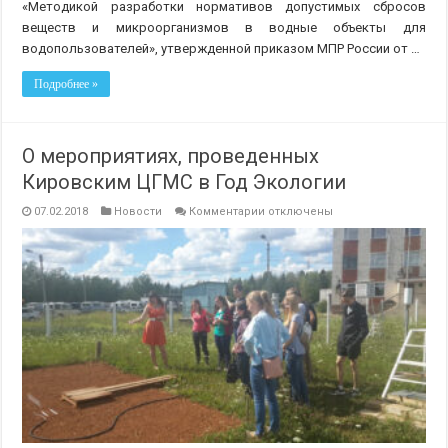
«Методикой разработки нормативов допустимых сбросов
веществ и микроорганизмов в водные объекты для
водопользователей», утвержденной приказом МПР России от …
Подробнее »
О мероприятиях, проведенных
Кировским ЦГМС в Год Экологии
к
07.02.2018
Новости
Комментарии
отключены
записи
О
мероприятиях,
проведенных
Кировским
ЦГМС
в
Год
Экологии