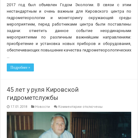
2017 год был объявлен Годом Экологии. В связи с этим
нестандартным и очень важным для Кировского центра по
гидрометеорологии и мониторингу окружающей среды
мероприятием, перед работниками центра были поставлены
задачи: отметить данное событие неординарными
мероприятиями по различным важнейшим направлениям:
приобретение и установка новых приборов и оборудования,
обеспечивающих повышение качества гидрометеорологических
…
Подробнее »
45 лет у руля Кировской
гидрометслужбы
к
17.01.2018
Новости
Комментарии
отключены
записи
45
лет
у
руля
Кировской
гидрометслужбы